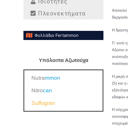
Ιδιότητες
Αποτελεί 
Πλεονεκτήματα
διεργασί
Η δραστηρ
Φυλλάδιο Fertammon
Γι’ αυτό 
Αζώτου α
ανάπτυξης
Yπόλοιπα Αζωτούχα
ποσότητε
Η μικρή 
Nutra
mmo
n
(S) και η
Nitro
can
εξάντλησ
εδαφών κ
Sulfogran
Η σύγχρον
συνεισφο
στοχευμέ