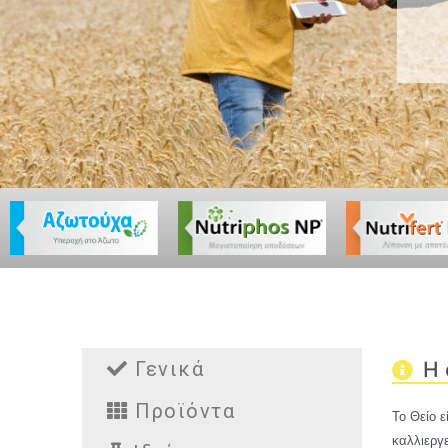
Γενικά
Η 
Προϊόντα
Το Θείο ε
καλλιεργ