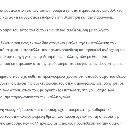
σημαντικό στοιχείο των φυτών, συμμετέχει στις περισσότερες μεταβολικές
ες και ασκεί καθοριστική επίδραση στη βλάστηση και την παραγωγή.
ιότητά του εντός του φυτού είναι στενά συνδεδεμένη με το Άζωτο.
η έλλειψη του ενός εκ των δύο στοιχείων μειώνει την εκμετάλλευση του
πό τα φυτά, καταστέλλει την πρωτεϊνοσύνθεση και προκαλεί ανάσχεση της
. Κύρια πηγή για τον εφοδιασμό των καλλιεργειών με Θείο είναι οι
ς, που επιστρέφουν από την ατμόσφαιρα στο έδαφος με τις βροχοπτώσεις.
σημασία που είχε δοθεί τα προηγούμενα χρόνια στη σπουδαιότητα του Θείου
 συνεχής μείωση της συγκέντρωσής του στην ατμόσφαιρα, έχει οδηγήσει σε
η των αποθεμάτων του, με αρνητικές επιπτώσεις στη γονιμότητα των
αι την παραγωγικότητα των καλλιεργειών.
η γεωργική έρευνα και πρακτική, έχει επισημάνει την καθοριστική
ρά του στην ολοκληρωμένη θρέψη των καλλιεργειών και τη σημασία της
νης λίπανσης των καλλιεργειών με Θείο, ως προϋπόθεση για την αύξηση