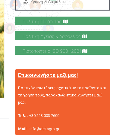
Υγιεινή & Ασφάλεια
Πολιτική Ποιότητας
Πολιτική Υγείας & Ασφάλειας
Πιστοποιητικό ISO 9001:2021
Επικοινωνήστε μαζί μας!
Για τυχόν ερωτήσεις σχετικά με τα προϊόντα και
τη χρήση τους, παρακαλώ επικοινωνήστε μαζί
μας.
Τηλ. :
+30 213 003 7600
Mail :
info@dekagro.gr