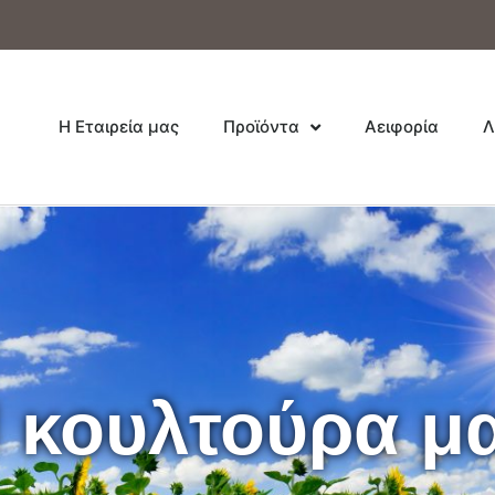
Η Εταιρεία μας
Προϊόντα
Αειφορία
Λ
 κουλτούρα μ