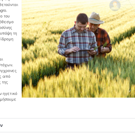
θετούνται
gro.
ο του
ρόθεσμο
οσύνης
υπόψη τη
φίδρομη
αι
στόχων.
ύγχρονες
ς από
 της
ν ηγετικό
ομήσουμε
ον