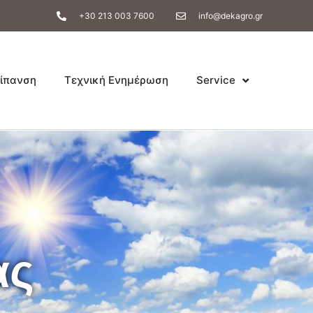
+30 213 003 7600
info@dekagro.gr
ίπανση
Τεχνική Ενημέρωση
Service
ας