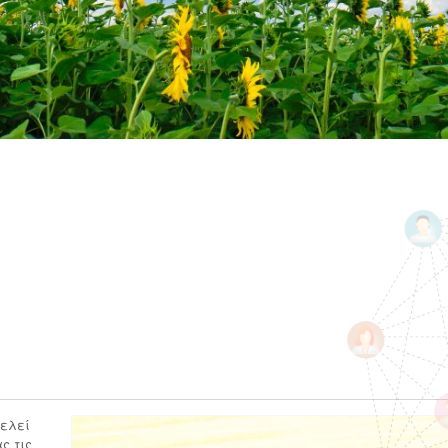
τελεί
ς τις