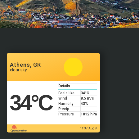
Athens, GR
clear sky
Details
34
°C
Feels like
34
°C
Wind
8.5 m/s
Humidity
43%
Precip
Pressure
1012 hPa
11:37 Aug 9