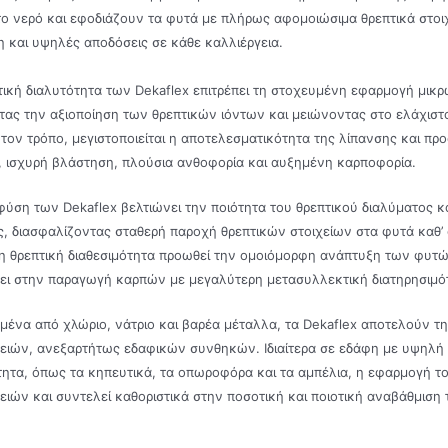
ο νερό και εφοδιάζουν τα φυτά με πλήρως αφομοιώσιμα θρεπτικά στο
 και υψηλές αποδόσεις σε κάθε καλλιέργεια.
τική διαλυτότητα των Dekaflex επιτρέπει τη στοχευμένη εφαρμογή μικ
ας την αξιοποίηση των θρεπτικών ιόντων και μειώνοντας στο ελάχιστο
τον τρόπο, μεγιστοποιείται η αποτελεσματικότητα της λίπανσης και πρ
 ισχυρή βλάστηση, πλούσια ανθοφορία και αυξημένη καρποφορία.
φύση των Dekaflex βελτιώνει την ποιότητα του θρεπτικού διαλύματος
, διασφαλίζοντας σταθερή παροχή θρεπτικών στοιχείων στα φυτά καθ’ ό
 θρεπτική διαθεσιμότητα προωθεί την ομοιόμορφη ανάπτυξη των φυτών,
ι στην παραγωγή καρπών με μεγαλύτερη μετασυλλεκτική διατηρησιμότη
ένα από χλώριο, νάτριο και βαρέα μέταλλα, τα Dekaflex αποτελούν τη
ειών, ανεξαρτήτως εδαφικών συνθηκών. Ιδιαίτερα σε εδάφη με υψηλή α
ητα, όπως τα κηπευτικά, τα οπωροφόρα και τα αμπέλια, η εφαρμογή το
ειών και συντελεί καθοριστικά στην ποσοτική και ποιοτική αναβάθμιση