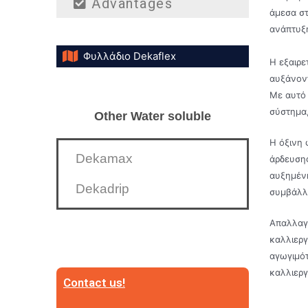
Advantages
άμεσα στ
ανάπτυξη
Φυλλάδιο Dekaflex
Η εξαιρε
αυξάνοντ
Με αυτό 
σύστημα,
Other Water soluble
Η όξινη 
Dekamax
άρδευσης
αυξημένη
Dekadrip
συμβάλλε
Απαλλαγμ
καλλιεργ
αγωγιμότ
καλλιεργ
Contact us!