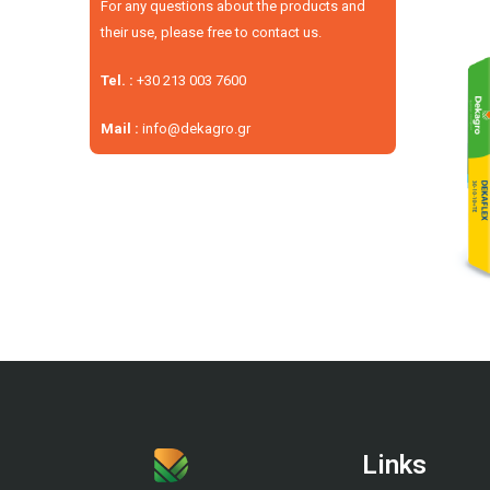
For any questions about the products and
their use, please free to contact us.
Tel. :
+30 213 003 7600
Mail :
info@dekagro.gr
Links