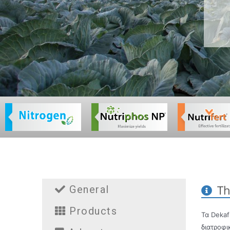
Th
General
Products
Τα Dekaf
διατροφι