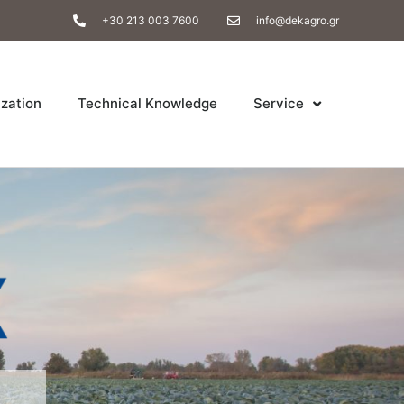
+30 213 003 7600
info@dekagro.gr
ization
Technical Knowledge
Service