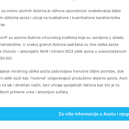
 za ocenu azotnih đubriva je njihova sposobnost snabdevanja biljke
 oblicima azota i uticaj na kvalitativne i kvantitativne karakteristike
nje.
n® su azotna đubriva vrhunskog kvaliteta koja su razvijena u skladu
standardima. U svakoj granuli đubriva sadržana su dva oblika azota
e čistoće – amonijačni NH4 i nitratni NO3 oblik azota u uravnoteženom
50:50).
ajanje nitratnog oblika azota zadovoljava trenutne biljne potrebe, dok
ni oblik služi kao “rezerva” osiguravajući produženo dejstvo azota. Azot
 na lak i direktan način, bez uticaja spoljašnjih faktora kao što je to
ilikom primene uree i amonijum sulfata.
Za više informacija o Azotu i nj