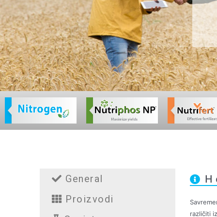
General
Η 
Proizvodi
Savremen
različiti 