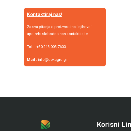
Kontaktiraj nas!
Za sva pitanja o proizvodima i njihovoj
upotrebi slobodno nas kontaktirajte.
Tel. :
+30 213 003 7600
Mail :
info@dekagro.gr
Korisni Li