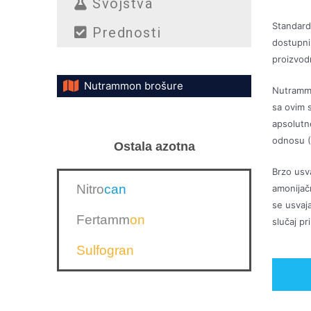
Svojstva
Standard
Prednosti
dostupnim
proizvod
Nutrammon brošure
Nutrammo
sa ovim 
apsolutn
odnosu (
Ostala azotna
Brzo usv
Nitro
can
amonijač
se usvaja
Fertamm
on
slučaj pr
Sulfogran