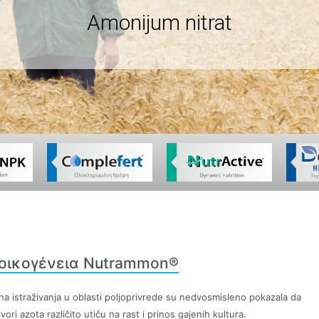
Amonijum nitrat
οικογένεια Nutrammon®
a istraživanja u oblasti poljoprivrede su nedvosmisleno pokazala da
izvori azota različito utiču na rast i prinos gajenih kultura.