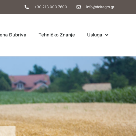
+30 213 003 7600
info@dekagro.gr
ena Đubriva
Tehničko Znanje
Usluga