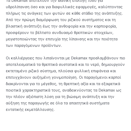
Τα Dekamax αποτελούν την ιδανική επιλογή τόσο για
υδρολίπανση όσο και για διαφυλλικές εφαρμογές, καλύπτοντας
πλήρως τις ανάγκες των φυτών σε κάθε στάδιο της ανάπτυξης.
Από την πρώιμη διαμόρφωση του ριζικού συστήματος και τη
βλαστική ανάπτυξη έως την ανθοφορία και την καρποφορία,
προσφέρουν το βέλτιστο συνδυασμό θρεπτικών στοιχείων,
μεγιστοποιώντας την επιτυχία της λίπανσης και την ποιότητα
των παραγόμενων προϊόντων.
Οι καλλιέργειες που λιπαίνονται με Dekamax προσλαμβάνουν πιο
αποτελεσματικά τα θρεπτικά συστατικά και το νερό, δημιουργούν
εκτεταμένο ριζικό σύστημα, πλούσια φυλλική επιφάνεια και
επιτυγχάνουν αυξημένη γονιμοποίηση. Οι παραγόμενοι καρποί
διακρίνονται για το μέγεθος, τη θρεπτική αξία και τα εξαιρετικά
ποιοτικά χαρακτηριστικά τους, αναδεικνύοντας τα Dekamax ως
την πλέον αξιόπιστη λύση για τη βιώσιμη ανάπτυξη και την
αύξηση της παραγωγής σε όλα τα απαιτητικά συστήματα
εντατικής εκμετάλλευσης.