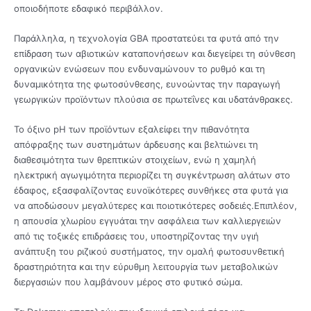
οποιοδήποτε εδαφικό περιβάλλον.
Παράλληλα, η τεχνολογία GBA προστατεύει τα φυτά από την
επίδραση των αβιοτικών καταπονήσεων και διεγείρει τη σύνθεση
οργανικών ενώσεων που ενδυναμώνουν τo ρυθμό και τη
δυναμικότητα της φωτοσύνθεσης, ευνοώντας την παραγωγή
γεωργικών προϊόντων πλούσια σε πρωτεΐνες και υδατάνθρακες.
Το όξινο pH των προϊόντων εξαλείφει την πιθανότητα
απόφραξης των συστημάτων άρδευσης και βελτιώνει τη
διαθεσιμότητα των θρεπτικών στοιχείων, ενώ η χαμηλή
ηλεκτρική αγωγιμότητα περιορίζει τη συγκέντρωση αλάτων στο
έδαφος, εξασφαλίζοντας ευνοϊκότερες συνθήκες στα φυτά για
να αποδώσουν μεγαλύτερες και ποιοτικότερες σοδειές.
Επιπλέον,
η απουσία χλωρίου εγγυάται την ασφάλεια των καλλιεργειών
από τις τοξικές επιδράσεις του, υποστηρίζοντας την υγιή
ανάπτυξη του ριζικού συστήματος, την ομαλή φωτοσυνθετική
δραστηριότητα και την εύρυθμη λειτουργία των μεταβολικών
διεργασιών που λαμβάνουν μέρος στο φυτικό σώμα.