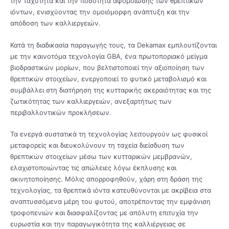
την ταχύτητα και την ποσότητα αφομοίωσης των θρεπτικών
ιόντων, ενισχύοντας την ομοιόμορφη ανάπτυξη και την
απόδοση των καλλιεργειών.
Κατά τη διαδικασία παραγωγής τους, τα Dekamax εμπλουτίζονται
με την καινοτόμα τεχνολογία GBA, ένα πρωτοποριακό μείγμα
βιοδραστικών μορίων, που βελτιστοποιεί την αξιοποίηση των
θρεπτικών στοιχείων, ενεργοποιεί το φυτικό μεταβολισμό και
συμβάλλει στη διατήρηση της κυτταρικής ακεραιότητας και της
ζωτικότητας των καλλιεργειών, ανεξαρτήτως των
περιβαλλοντικών προκλήσεων.
Τα ενεργά συστατικά τη τεχνολογίας λειτουργούν ως φυσικοί
μεταφορείς και διευκολύνουν τη ταχεία διείσδυση των
θρεπτικών στοιχείων μέσω των κυτταρικών μεμβρανών,
ελαχιστοποιώντας τις απώλειες λόγω έκπλυσης και
ακινητοποίησης. Μόλις απορροφηθούν, χάρη στη δράση της
τεχνολογίας, τα θρεπτικά ιόντα κατευθύνονται με ακρίβεια στα
αναπτυσσόμενα μέρη του φυτού, αποτρέποντας την εμφάνιση
τροφοπενιών και διασφαλίζοντας με απόλυτη επιτυχία την
ευρωστία και την παραγωγικότητα της καλλιέργειας σε