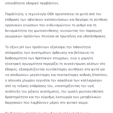
οποιοδήποτε εδαφικό περιβάλλον.
Παράλληλα, η τεχνολογία GBA προστατεύει τα φυτά από την
επίδραση των αβιοτικών καταπονήσεων και διεγείρει τη σύνθεση
οργανικών ενώσεων που ενδυναμώνουν τo ρυθμό και τη
δυναμικότητα της φωτοσύνθεσης, ευνοώντας την παραγωγή
γεωργικών προϊόντων πλούσια σε πρωτεΐνες και υδατάνθρακες.
Το όξινο pH των προϊόντων εξαλείφει την πιθανότητα
απόφραξης των συστημάτων άρδευσης και βελτιώνει τη
διαθεσιμότητα των θρεπτικών στοιχείων, ενώ η χαμηλή
ηλεκτρική αγωγιμότητα περιορίζει τη συγκέντρωση αλάτων στο
έδαφος, εξασφαλίζοντας ευνοϊκότερες συνθήκες στα φυτά για
να αποδώσουν μεγαλύτερες και ποιοτικότερες σοδειές.
Επιπλέον,
η απουσία χλωρίου εγγυάται την ασφάλεια των καλλιεργειών
από τις τοξικές επιδράσεις του, υποστηρίζοντας την υγιή
ανάπτυξη του ριζικού συστήματος, την ομαλή φωτοσυνθετική
δραστηριότητα και την εύρυθμη λειτουργία των μεταβολικών
διεργασιών που λαμβάνουν μέρος στο φυτικό σώμα.