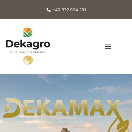
Skip
to
+40 372 904 291
content