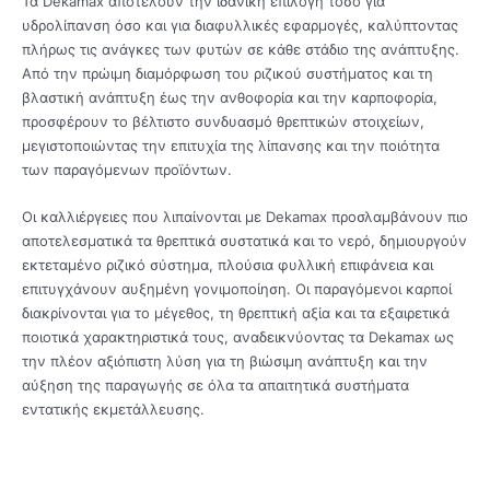
Τα Dekamax αποτελούν την ιδανική επιλογή τόσο για
υδρολίπανση όσο και για διαφυλλικές εφαρμογές, καλύπτοντας
πλήρως τις ανάγκες των φυτών σε κάθε στάδιο της ανάπτυξης.
Από την πρώιμη διαμόρφωση του ριζικού συστήματος και τη
βλαστική ανάπτυξη έως την ανθοφορία και την καρποφορία,
προσφέρουν το βέλτιστο συνδυασμό θρεπτικών στοιχείων,
μεγιστοποιώντας την επιτυχία της λίπανσης και την ποιότητα
των παραγόμενων προϊόντων.
Οι καλλιέργειες που λιπαίνονται με Dekamax προσλαμβάνουν πιο
αποτελεσματικά τα θρεπτικά συστατικά και το νερό, δημιουργούν
εκτεταμένο ριζικό σύστημα, πλούσια φυλλική επιφάνεια και
επιτυγχάνουν αυξημένη γονιμοποίηση. Οι παραγόμενοι καρποί
διακρίνονται για το μέγεθος, τη θρεπτική αξία και τα εξαιρετικά
ποιοτικά χαρακτηριστικά τους, αναδεικνύοντας τα Dekamax ως
την πλέον αξιόπιστη λύση για τη βιώσιμη ανάπτυξη και την
αύξηση της παραγωγής σε όλα τα απαιτητικά συστήματα
εντατικής εκμετάλλευσης.