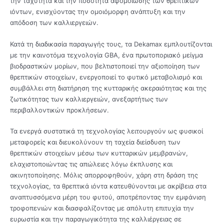
την ταχύτητα και την ποσότητα αφομοίωσης των θρεπτικών
ιόντων, ενισχύοντας την ομοιόμορφη ανάπτυξη και την
απόδοση των καλλιεργειών.
Κατά τη διαδικασία παραγωγής τους, τα Dekamax εμπλουτίζονται
με την καινοτόμα τεχνολογία GBA, ένα πρωτοποριακό μείγμα
βιοδραστικών μορίων, που βελτιστοποιεί την αξιοποίηση των
θρεπτικών στοιχείων, ενεργοποιεί το φυτικό μεταβολισμό και
συμβάλλει στη διατήρηση της κυτταρικής ακεραιότητας και της
ζωτικότητας των καλλιεργειών, ανεξαρτήτως των
περιβαλλοντικών προκλήσεων.
Τα ενεργά συστατικά τη τεχνολογίας λειτουργούν ως φυσικοί
μεταφορείς και διευκολύνουν τη ταχεία διείσδυση των
θρεπτικών στοιχείων μέσω των κυτταρικών μεμβρανών,
ελαχιστοποιώντας τις απώλειες λόγω έκπλυσης και
ακινητοποίησης. Μόλις απορροφηθούν, χάρη στη δράση της
τεχνολογίας, τα θρεπτικά ιόντα κατευθύνονται με ακρίβεια στα
αναπτυσσόμενα μέρη του φυτού, αποτρέποντας την εμφάνιση
τροφοπενιών και διασφαλίζοντας με απόλυτη επιτυχία την
ευρωστία και την παραγωγικότητα της καλλιέργειας σε