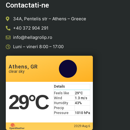
Contactati-ne
34A, Pentelis str – Athens – Greece
+40 372 904 291
info@hellagrolip.ro
Luni – vineri 8:00 – 17:00
Athens, GR
clear sky
Details
29
°C
Feels like
29
°C
Wind
1.3 m/s
Humidity
43%
Precip
Pressure
1010 hPa
20:29 Aug 6