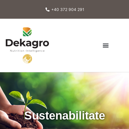
Skip
to
+40 372 904 291
content
Sustenabilitate