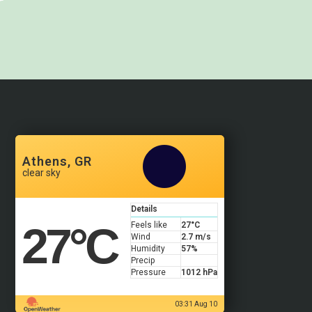
Athens, GR
clear sky
Details
27
°C
Feels like
27
°C
Wind
2.7 m/s
Humidity
57%
Precip
Pressure
1012 hPa
03:31 Aug 10