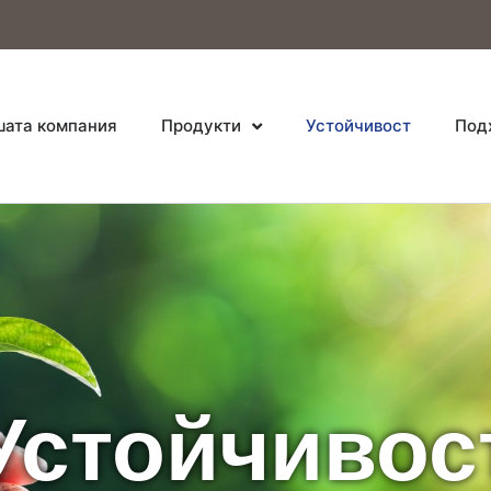
ата компания
Продукти
Устойчивост
Под
Устойчивос