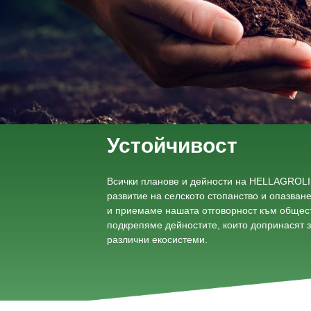
Устойчивост
Всички планове и дейности на HELLAGROLIP
развитие на селското стопанство и опазван
и приемаме нашата отговорност към общест
подкрепяме дейностите, които допринасят з
различни екосистеми.