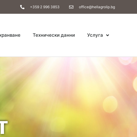
+359 2 996 3853
office@hellagrolip.bg
хранване
Технически данни
Услуга
т