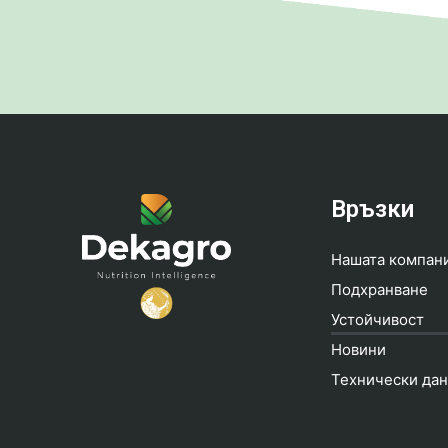
Връзки
Нашата компан
Подхранване
Устойчивост
Новини
Технически да