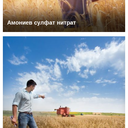
Амониев сулфат нитрат