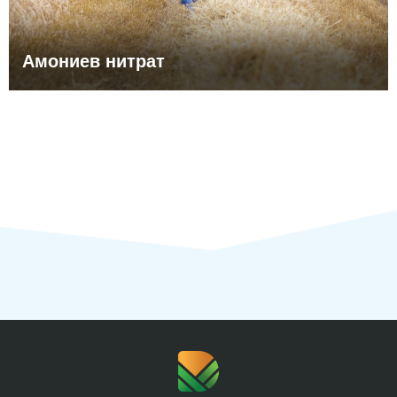
Амониев нитрат