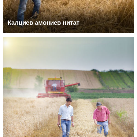
Калциев амониев нитат