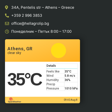
34A, Pentelis str – Athens – Greece
+359 2 996 3853
office@hellagrolip.bg
Понеделник – Петък 8:00 – 17:00
Athens, GR
clear sky
Details
35
°C
Feels like
35
°C
Wind
5.8 m/s
Humidity
36%
Precip
Pressure
1010 hPa
09:40 Aug 8