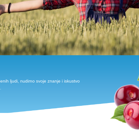
enih ljudi, nudimo svoje znanje i iskustvo
a.