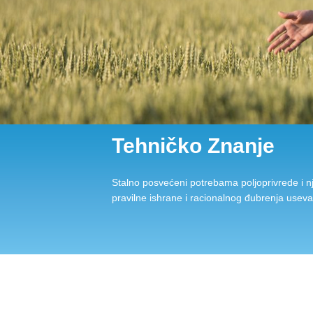
Tehničko Znanje
Stalno posvećeni potrebama poljoprivrede i nj
pravilne ishrane i racionalnog đubrenja usev