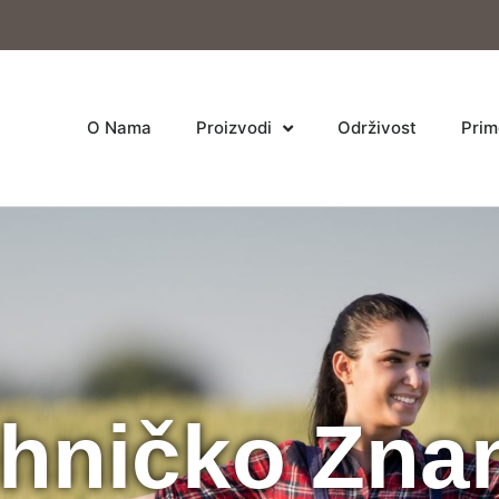
O Nama
Proizvodi
Održivost
Prim
hničko Zna