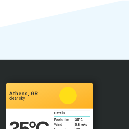
Athens, GR
clear sky
Details
35
°C
Feels like
35
°C
Wind
5.8 m/s