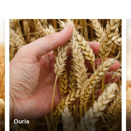
a
Ouria