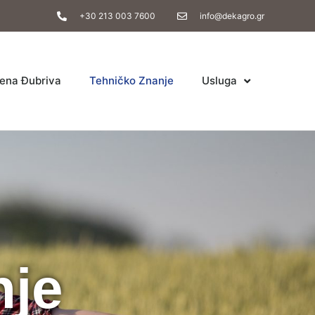
+30 213 003 7600
info@dekagro.gr
ena Đubriva
Tehničko Znanje
Usluga
nje