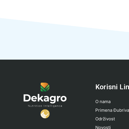
Korisni Li
O nama
Primena Đubriv
Održivost
Novosti