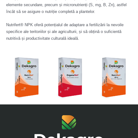
elemente secundare, precum și micronutrienți (S, mg, B, Zn), astfel
încât să se asigure o nutriție completă a plantelor.
Nutrifert® NPK oferă potențialul de adaptare a fertilizării la nevoile
specifice ale teritoriilor și ale agriculturii, și să obțină o suficientă
nutritivă și productivitate culturală ideală.