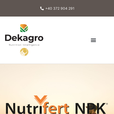
Skip
to
+40 372 904 291
content