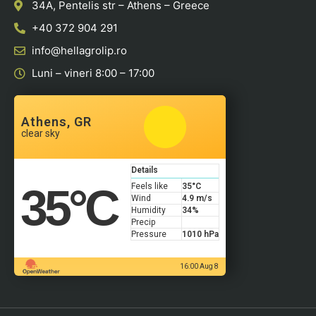
34A, Pentelis str – Athens – Greece
+40 372 904 291
info@hellagrolip.ro
Luni – vineri 8:00 – 17:00
Athens, GR
clear sky
Details
35
°C
Feels like
35
°C
Wind
4.9 m/s
Humidity
34%
Precip
Pressure
1010 hPa
16:00 Aug 8