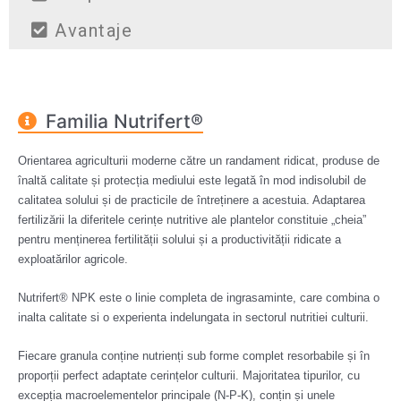
Avantaje
Familia Nutrifert®
Orientarea agriculturii moderne către un randament ridicat, produse de
înaltă calitate și protecția mediului este legată în mod indisolubil de
calitatea solului și de practicile de întreținere a acestuia. Adaptarea
fertilizării la diferitele cerințe nutritive ale plantelor constituie „cheia”
pentru menținerea fertilității solului și a productivității ridicate a
exploatărilor agricole.
Nutrifert® NPK este o linie completa de ingrasaminte, care combina o
inalta calitate si o experienta indelungata in sectorul nutritiei culturii.
Fiecare granula conține nutrienți sub forme complet resorbabile și în
proporții perfect adaptate cerințelor culturii. Majoritatea tipurilor, cu
excepția macroelementelor principale (N-P-K), conțin și unele