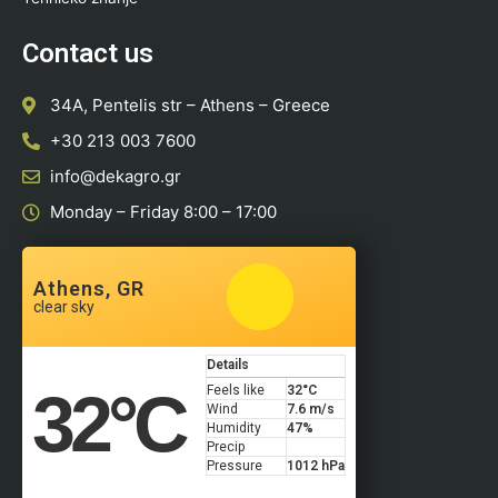
Contact us
34A, Pentelis str – Athens – Greece
+30 213 003 7600
info@dekagro.gr
Monday – Friday 8:00 – 17:00
Athens, GR
clear sky
Details
32
°C
Feels like
32
°C
Wind
7.6 m/s
Humidity
47%
Precip
Pressure
1012 hPa