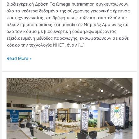
Βιοδιεγερτική Δράση Τα Ωmega nutrammon συγκεντρώνουν
όλα τα νεότερα δεδομένα της σύγχρονης γεωργικής έρευνας
και τεχνογνωσίας στη θρέψη των φυτών και αποτελούν τις
πλέον πρωτοποριακές και μοναδικές Νιτρικές Αμμωνίες σε
όλο τον κόσμο με βιοδιεγερτική δράση.Εφαρμόζοντας
εξειδικευμένη μέθοδος παραγωγής, ενσωματώνουν σε κάθε
κόκκο την τεχνολογία NHET, έναν […]
Read More »
Dekagro
at
the
30th
Agrotica
2024
exhibition