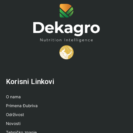
Korisni Linkovi
O nama
Primena Đubriva
Održivost
Novosti
Tehničko znanje