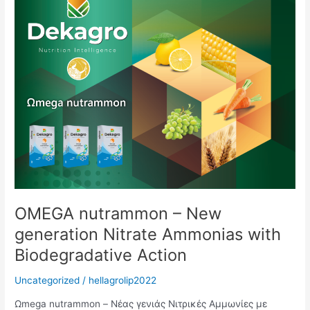
nutrammon
–
New
generation
Nitrate
Ammonias
with
Biodegradative
Action
OMEGA nutrammon – New
generation Nitrate Ammonias with
Biodegradative Action
Uncategorized
/
hellagrolip2022
Ωmega nutrammon – Νέας γενιάς Νιτρικές Αμμωνίες με