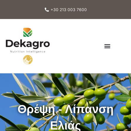
Μετάβαση
στο
+30 213 003 7600
περιεχόμενο
Θρέψη - Λίπανση
Ελιάς