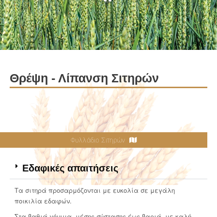
Θρέψη - Λίπανση Σιτηρών
Φυλλάδιο Σιτηρών
Εδαφικές απαιτήσεις
Τα σιτηρά προσαρμόζονται με ευκολία σε μεγάλη
ποικιλία εδαφών.
Στα βαθιά γόνιμα, μέσης σύστασης έως βαριά, με καλή