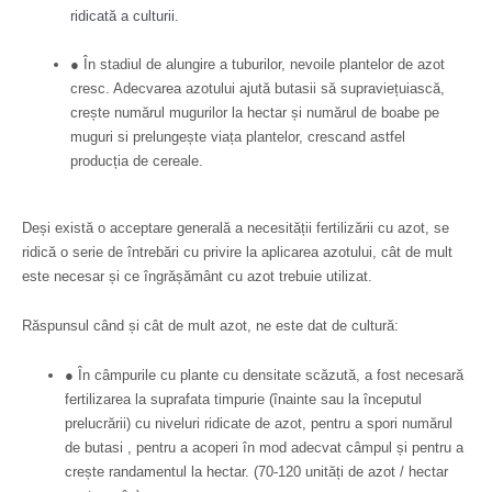
ridicată a culturii.
● În stadiul de alungire a tuburilor, nevoile plantelor de azot
cresc. Adecvarea azotului ajută butasii să supraviețuiască,
crește numărul mugurilor la hectar și numărul de boabe pe
muguri si prelungește viața plantelor, crescand astfel
producția de cereale.
Deși există o acceptare generală a necesității fertilizării cu azot, se
ridică o serie de întrebări cu privire la aplicarea azotului, cât de mult
este necesar și ce îngrășământ cu azot trebuie utilizat.
Răspunsul când și cât de mult azot, ne este dat de cultură:
● În câmpurile cu plante cu densitate scăzută, a fost necesară
fertilizarea la suprafata timpurie (înainte sau la începutul
prelucrării) cu niveluri ridicate de azot, pentru a spori numărul
de butasi , pentru a acoperi în mod adecvat câmpul și pentru a
crește randamentul la hectar. (70-120 unități de azot / hectar