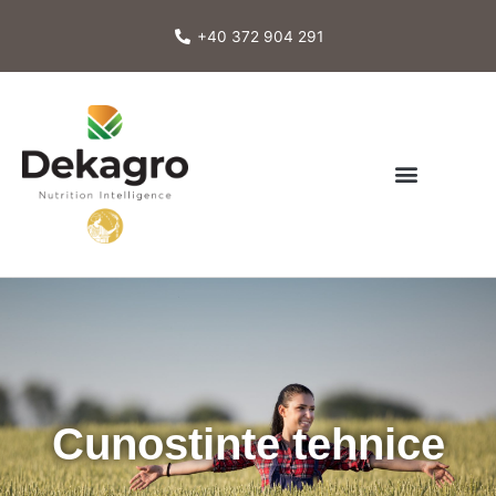
Skip
to
+40 372 904 291
content
Cunostinte tehnice