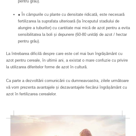
pentru grâu).
● În câmpurile cu plante cu densitate ridicată, este necesară
fertilizarea la suprafata ulterioară (la începutul stadiului de
alungire a tuburilor) cu cantitate mai mică de azot pentru a evita
sensibilitatea la boli și depunere (60-80 unități de azot / hectar
pentru grâu).
La întrebarea dificilă despre care este cel mai bun îngrășământ cu
azot pentru cereale, în ultimii ani, a existat o mare confuzie cu privire
la utilizarea diferitelor forme de azot în cultură.
Ca parte a dezvoltării comunicării cu dumneavoastra, zilele următoare
vă vom prezenta avantajele și dezavantajele fiecărui îngrășământ cu
azot în fertilizarea cerealelor.