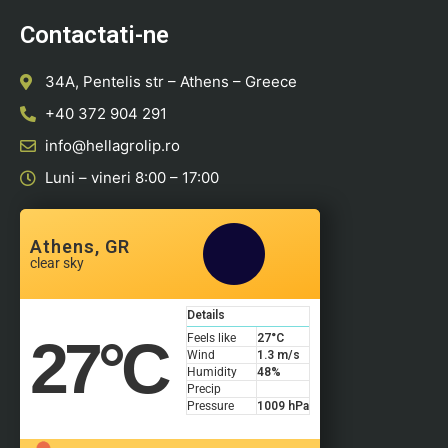
Contactati-ne
34A, Pentelis str – Athens – Greece
+40 372 904 291
info@hellagrolip.ro
Luni – vineri 8:00 – 17:00
Athens, GR
clear sky
Details
27
°C
Feels like
27
°C
Wind
1.3 m/s
Humidity
48%
Precip
Pressure
1009 hPa